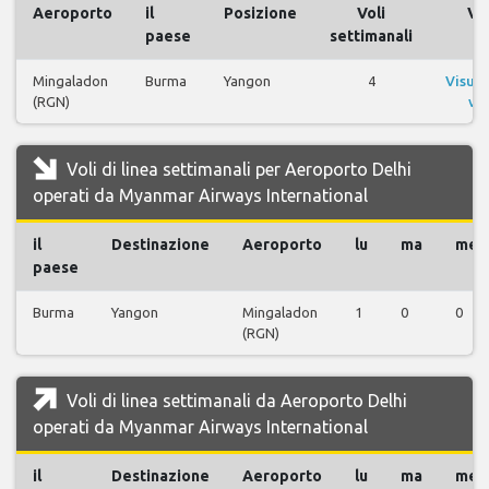
Aeroporto
il
Posizione
Voli
Vol
paese
settimanali
Mingaladon
Burma
Yangon
4
Visual
(RGN)
vol
Voli di linea settimanali per Aeroporto Delhi
operati da Myanmar Airways International
il
Destinazione
Aeroporto
lu
ma
me
paese
Burma
Yangon
Mingaladon
1
0
0
(RGN)
Voli di linea settimanali da Aeroporto Delhi
operati da Myanmar Airways International
il
Destinazione
Aeroporto
lu
ma
me