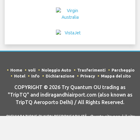
Home
voli
Noleggio Auto
Trasferimenti
Parcheggio
Hotel
Info
Dichiarazione
Privacy
Mappa del sito
COPYRIGHT © 2026 Try Quantum OU trading as
"TripTQ" and indiragandhiairport.com (also known as
TripTQ Aeroporto Delhi) / All Rights Reserved.
DICHIARAZIONE DI NON RESPONSABILITÀ - Questo sito non è il sito
ufficiale di Aeroporto Delhi