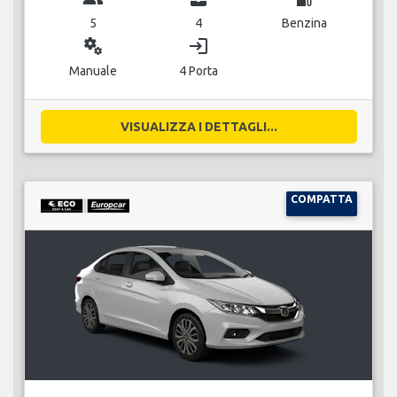
5
4
Benzina
miscellaneous_services
login
Manuale
4 Porta
VISUALIZZA I DETTAGLI...
COMPATTA