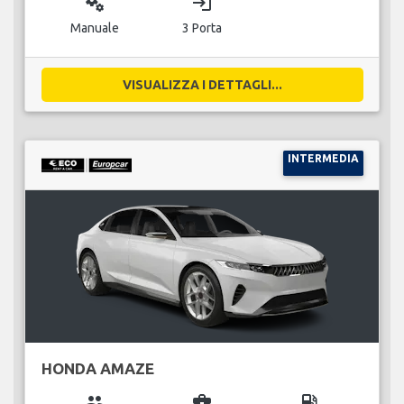
miscellaneous_services
login
Manuale
3 Porta
VISUALIZZA I DETTAGLI...
INTERMEDIA
HONDA AMAZE
group
business_center
local_gas_station