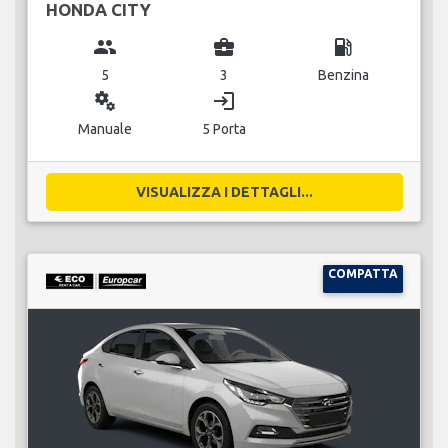
HONDA CITY
group
business_center
local_gas_station
5
3
Benzina
miscellaneous_services
login
Manuale
5 Porta
VISUALIZZA I DETTAGLI...
COMPATTA