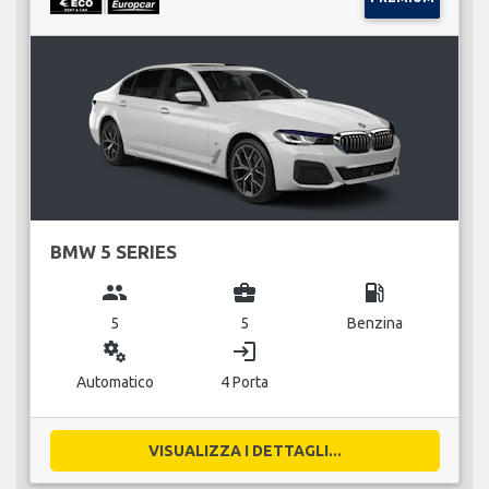
BMW 5 SERIES
group
business_center
local_gas_station
5
5
Benzina
miscellaneous_services
login
Automatico
4 Porta
VISUALIZZA I DETTAGLI...