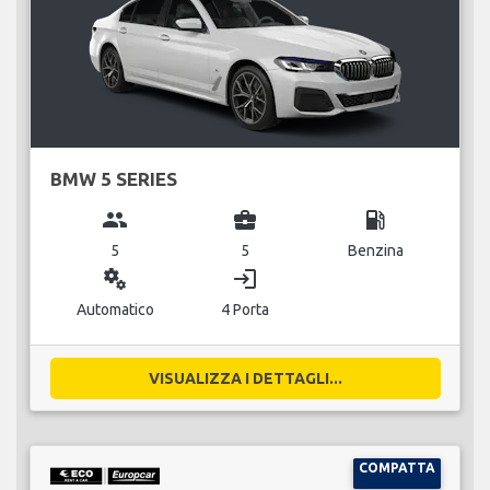
BMW 5 SERIES
group
business_center
local_gas_station
5
5
Benzina
miscellaneous_services
login
Automatico
4 Porta
VISUALIZZA I DETTAGLI...
COMPATTA