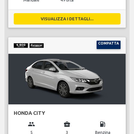
Manuale
4 Porta
VISUALIZZA I DETTAGLI...
COMPATTA
HONDA CITY
group
business_center
local_gas_station
5
3
Benzina