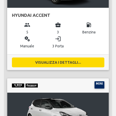
HYUNDAI ACCENT
group
business_center
local_gas_station
5
3
Benzina
miscellaneous_services
login
Manuale
3 Porta
VISUALIZZA I DETTAGLI...
MINI