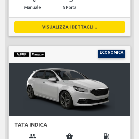
Manuale
5 Porta
VISUALIZZA I DETTAGLI...
ECONOMICA
TATA INDICA
group
business_center
local_gas_station