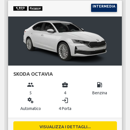
INTERMEDIA
SKODA OCTAVIA
group
business_center
local_gas_station
5
4
Benzina
miscellaneous_services
login
Automatico
4 Porta
VISUALIZZA I DETTAGLI...