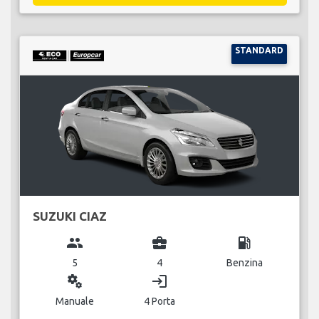
STANDARD
SUZUKI CIAZ
group
business_center
local_gas_station
5
4
Benzina
miscellaneous_services
login
Manuale
4 Porta