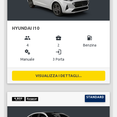
HYUNDAI I10
group
business_center
local_gas_station
4
2
Benzina
miscellaneous_services
login
Manuale
3 Porta
VISUALIZZA I DETTAGLI...
STANDARD