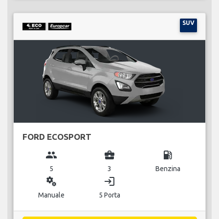
SUV
FORD ECOSPORT
group
business_center
local_gas_station
5
3
Benzina
miscellaneous_services
login
Manuale
5 Porta