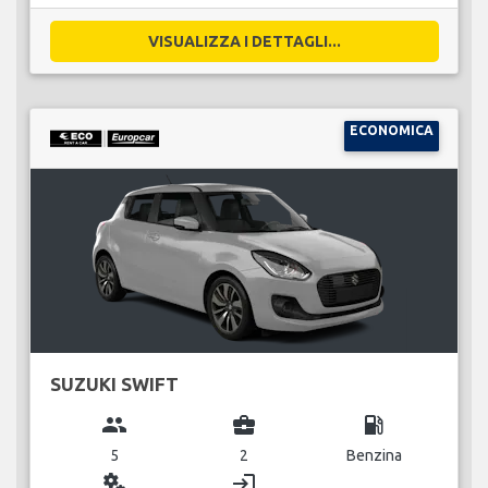
VISUALIZZA I DETTAGLI...
ECONOMICA
SUZUKI SWIFT
group
business_center
local_gas_station
5
2
Benzina
miscellaneous_services
login