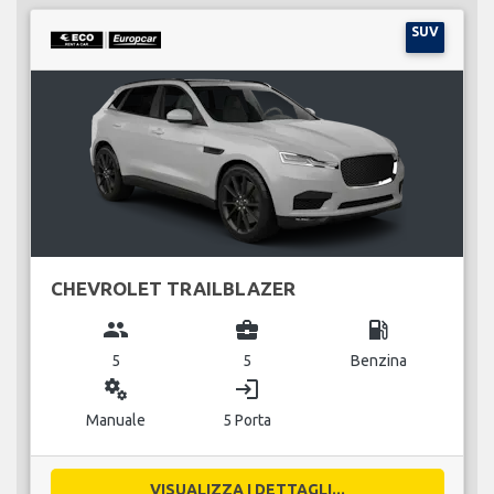
SUV
CHEVROLET TRAILBLAZER
group
business_center
local_gas_station
5
5
Benzina
miscellaneous_services
login
Manuale
5 Porta
VISUALIZZA I DETTAGLI...