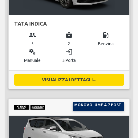
TATA INDICA
group
business_center
local_gas_station
5
2
Benzina
miscellaneous_services
login
Manuale
5 Porta
VISUALIZZA I DETTAGLI...
MONOVOLUME A 7 POSTI