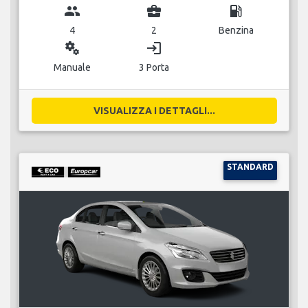
group
business_center
local_gas_station
4
2
Benzina
miscellaneous_services
login
Manuale
3 Porta
VISUALIZZA I DETTAGLI...
STANDARD