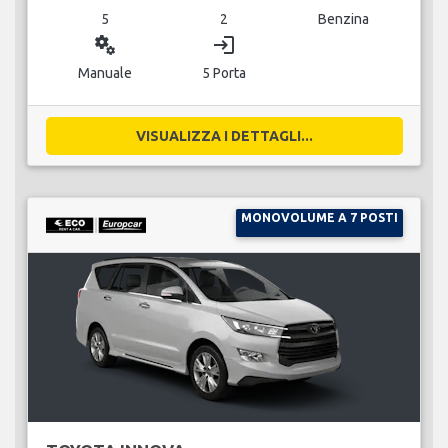
5
2
Benzina
miscellaneous_services
login
Manuale
5 Porta
VISUALIZZA I DETTAGLI...
MONOVOLUME A 7 POSTI