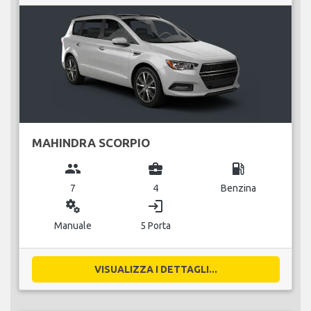
MAHINDRA SCORPIO
group
business_center
local_gas_station
7
4
Benzina
miscellaneous_services
login
Manuale
5 Porta
VISUALIZZA I DETTAGLI...