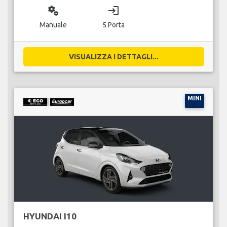
miscellaneous_services
login
Manuale
5 Porta
VISUALIZZA I DETTAGLI...
MINI
HYUNDAI I10