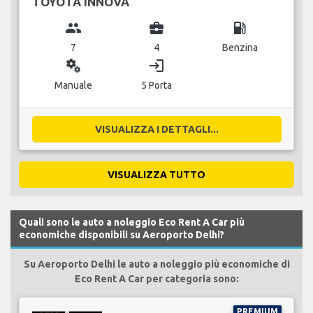
TOYOTA INNOVA
group
business_center
local_gas_station
7
4
Benzina
miscellaneous_services
login
Manuale
5 Porta
VISUALIZZA I DETTAGLI...
VISUALIZZA TUTTO
Quali sono le auto a noleggio Eco Rent A Car più
economiche disponibili su Aeroporto Delhi?
Su Aeroporto Delhi le auto a noleggio più economiche di
Eco Rent A Car per categoria sono:
PREMIUM