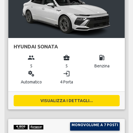
HYUNDAI SONATA
group
business_center
local_gas_station
5
5
Benzina
miscellaneous_services
login
Automatico
4 Porta
VISUALIZZA I DETTAGLI...
MONOVOLUME A 7 POSTI