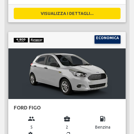
VISUALIZZA I DETTAGLI...
ECONOMICA
FORD FIGO
group
business_center
local_gas_station
5
2
Benzina