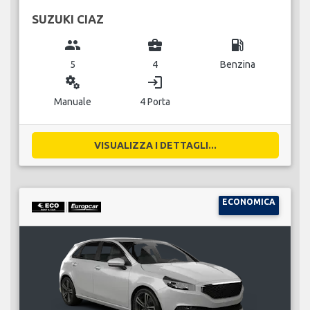
SUZUKI CIAZ
group
business_center
local_gas_station
5
4
Benzina
miscellaneous_services
login
Manuale
4 Porta
VISUALIZZA I DETTAGLI...
ECONOMICA