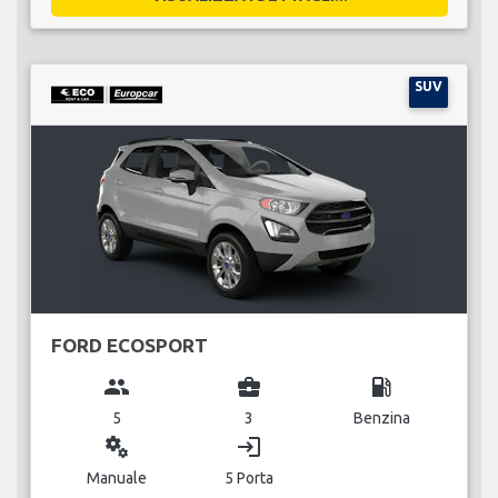
SUV
FORD ECOSPORT
group
business_center
local_gas_station
5
3
Benzina
miscellaneous_services
login
Manuale
5 Porta