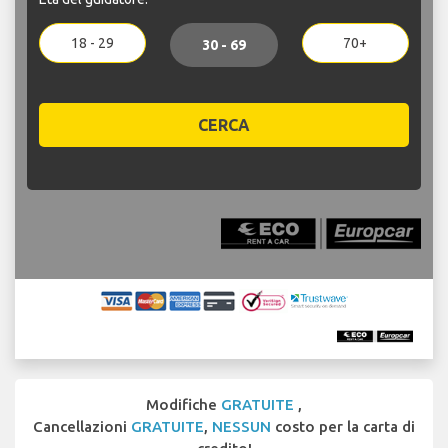
18 - 29
70+
30 - 69
CERCA
Modifiche
GRATUITE
,
Cancellazioni
GRATUITE
,
NESSUN
costo per la carta di