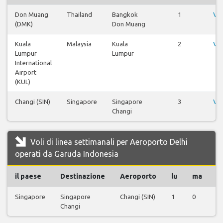
Don Muang
Thailand
Bangkok
1
Vis
(DMK)
Don Muang
Kuala
Malaysia
Kuala
2
Vis
Lumpur
Lumpur
International
Airport
(KUL)
Changi (SIN)
Singapore
Singapore
3
Vis
Changi
Voli di linea settimanali per Aeroporto Delhi
operati da Garuda Indonesia
il paese
Destinazione
Aeroporto
lu
ma
m
Singapore
Singapore
Changi (SIN)
1
0
0
Changi