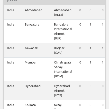
paese
India
Ahmedabad
Ahmedabad
0
0
0
(AMD)
India
Bangalore
Bangalore
0
1
1
International
Airport
(BLR)
India
Gawahati
Borjhar
0
1
1
(GAU)
India
Mumbai
Chhatrapati
0
1
1
Shivaji
International
(BOM)
India
Hyderabad
Hyderabad
0
0
0
Airport
(HYD)
India
Kolkata
Netaji
0
0
0