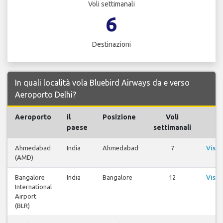
Voli settimanali
6
Destinazioni
In quali località vola Bluebird Airways da e verso
Aeroporto Delhi?
Aeroporto
il
Posizione
Voli
Vo
paese
settimanali
Ahmedabad
India
Ahmedabad
7
Visua
(AMD)
vo
Bangalore
India
Bangalore
12
Visua
International
vo
Airport
(BLR)