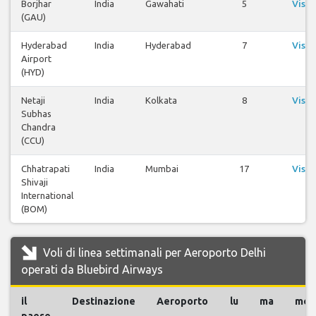
Borjhar
India
Gawahati
5
Visua
(GAU)
vo
Hyderabad
India
Hyderabad
7
Visua
Airport
vo
(HYD)
Netaji
India
Kolkata
8
Visua
Subhas
vo
Chandra
(CCU)
Chhatrapati
India
Mumbai
17
Visua
Shivaji
vo
International
(BOM)
Voli di linea settimanali per Aeroporto Delhi
operati da Bluebird Airways
il
Destinazione
Aeroporto
lu
ma
me