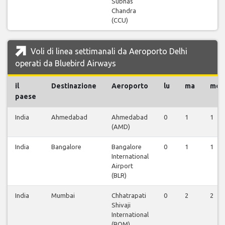
Subhas
Chandra
(CCU)
Voli di linea settimanali da Aeroporto Delhi
operati da Bluebird Airways
il
Destinazione
Aeroporto
lu
ma
me
paese
India
Ahmedabad
Ahmedabad
0
1
1
(AMD)
India
Bangalore
Bangalore
0
1
1
International
Airport
(BLR)
India
Mumbai
Chhatrapati
0
2
2
Shivaji
International
(BOM)