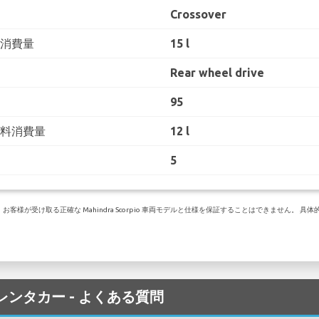
Crossover
料消費量
15 l
Rear wheel drive
95
燃料消費量
12 l
5
が受け取る正確な Mahindra Scorpio 車両モデルと仕様を保証することはできません。 具体
 でのレンタカー - よくある質問