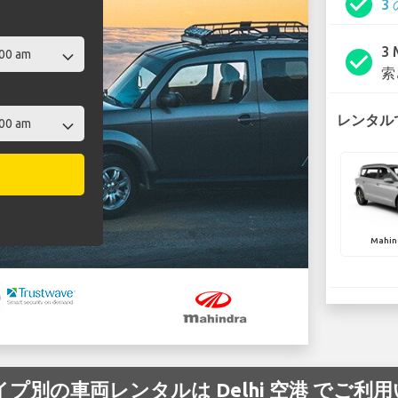
check_circle
3
3
check_circle
索
レンタルで
Mahin
/タイプ別の車両レンタルは Delhi 空港 でご