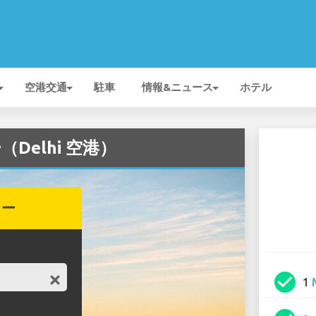
空港交通
駐車
情報&ニュース
ホテル
（Delhi 空港）
カー
check_circle
1