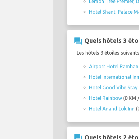
Lemon Tree Premier, D
Hotel Shanti Palace M
question_answer
Quels hôtels 3 éto
Les hôtels 3 étoiles suivant
Airport Hotel Ramhan
Hotel International Inn
Hotel Good Vibe Stay A
Hotel Rainbow
(0 KM /
Hotel Anand Lok Inn
(
question_answer
Quels hôtels 2 éto