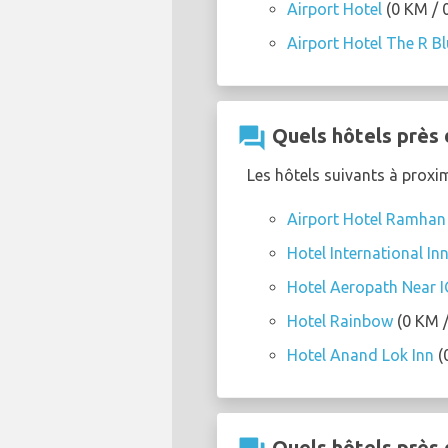
Airport Hotel
(0 KM / 0
Airport Hotel The R B
question_answer
Quels hôtels près 
Les hôtels suivants à proxi
Airport Hotel Ramhan
Hotel International Inn
Hotel Aeropath Near IG
Hotel Rainbow
(0 KM /
Hotel Anand Lok Inn
(
Quels hôtels près 