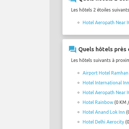
Les hôtels 2 étoiles suivant
Hotel Aeropath Near IG
question_answer
Quels hôtels près 
Les hôtels suivants à proxim
Airport Hotel Ramhan
Hotel International Inn
Hotel Aeropath Near IG
Hotel Rainbow
(0 KM /
Hotel Anand Lok Inn
(
Hotel Delhi Aerocity
(0