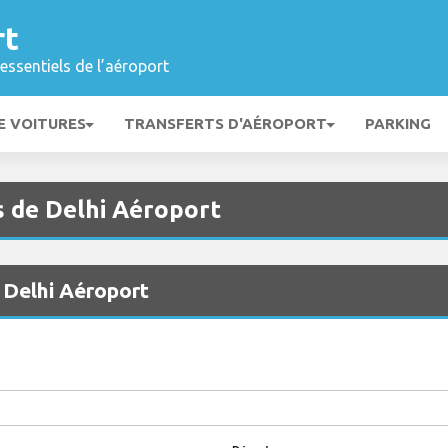
rt
essentiels de l’aéroport
E VOITURES
TRANSFERTS D'AÉROPORT
PARKING
s de Delhi Aéroport
 Delhi Aéroport