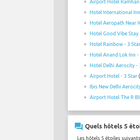
Airport Hotel Ramhan 
Hotel International Inn
Hotel Aeropath Near IG
Hotel Good Vibe Stay A
Hotel Rainbow - 3 Sta
Hotel Anand Lok Inn - 
Hotel Delhi Aerocity - 
Airport Hotel - 3 Star
(
Ibis New Delhi Aerocity
Airport Hotel The R Bl
question_answer
Quels hôtels 5 éto
Les hôtels 5 étoiles suivant