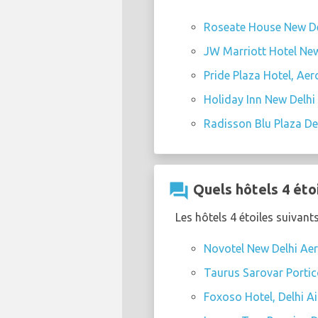
Roseate House New De
JW Marriott Hotel New
Pride Plaza Hotel, Aer
Holiday Inn New Delhi 
Radisson Blu Plaza Del
question_answer
Quels hôtels 4 éto
Les hôtels 4 étoiles suivant
Novotel New Delhi Aero
Taurus Sarovar Porti
Foxoso Hotel, Delhi Ai